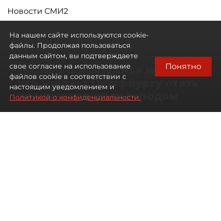
Новости СМИ2
На нашем сайте используются cookie-
файлы. Продолжая пользоваться
данным сайтом, вы подтверждаете
Понятно
свое согласие на использование
"Безальтернативная модель":
файлов cookie в соответствии с
что мешает Петербургу стать
настоящим уведомлением и
полицентричным городом
Политикой о конфиденциальности.
Районы массовой застройки в
Петербурге стали развиваться
неравномерно
08 августа 2026
00:10
430
Читайте нас в мессенджере Max
Павел Никифоров