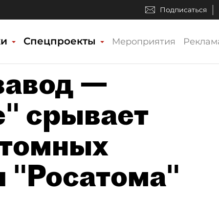
Подписаться
ки
Спецпроекты
Мероприятия
Реклам
завод —
" срывает
атомных
я "Росатома"