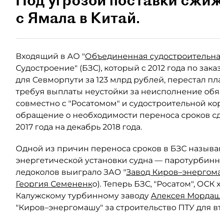
Под угрозой поставки сжиж
с Ямала в Китай.
Входящий в АО "
Объединенная судостроительн
Судостроение" (БЗС), который с 2012 года по заказ
для Севморпути за 123 млрд рублей, перестал пл
требуя выплаты неустойки за неисполнение обя
совместно с "Росатомом" и судостроительной к
обращение о необходимости переноса сроков сда
2017 года на декабрь 2018 года.
Одной из причин переноса сроков в БЗС называ
энергетической установки судна — паротурбинных
ледоколов выиграло ЗАО "
Завод Киров–энергом
Георгия Семененк
о). Теперь БЗС, "Росатом", ОСК
Калужскому турбинному заводу
Алексея Морда
"Киров–энергомашу" за строительство ПТУ для вт