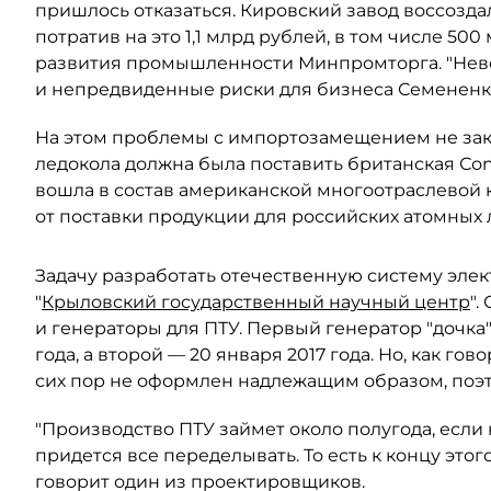
пришлось отказаться. Кировский завод воссозд
потратив на это 1,1 млрд рублей, в том числе 5
развития промышленности Минпромторга. "Невоз
и непредвиденные риски для бизнеса Семененко
На этом проблемы с импортозамещением не зак
ледокола должна была поставить британская Соnv
вошла в состав американской многоотраслевой ко
от поставки продукции для российских атомных 
Задачу разработать отечественную систему эл
"
Крыловский государственный научный центр
".
и генераторы для ПТУ. Первый генератор "дочка"
года, а второй — 20 января 2017 года. Но, как го
сих пор не оформлен надлежащим образом, поэто
"Производство ПТУ займет около полугода, если
придется все переделывать. То есть к концу этого
говорит один из проектировщиков.