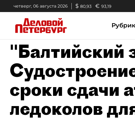
$
€
четверг, 06 августа 2026
80,93
93,19
Рубри
"Балтийский 
Судостроение
сроки сдачи 
ледоколов дл