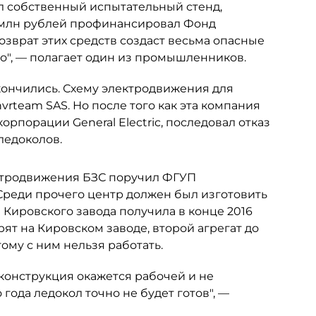
ал собственный испытательный стенд,
00 млн рублей профинансировал Фонд
врат этих средств создаст весьма опасные
", — полагает один из промышленников.
ончились. Схему электродвижения для
rteam SAS. Но после того как эта компания
рпорации General Electric, последовал отказ
ледоколов.
ектродвижения БЗС поручил ФГУП
 Среди прочего центр должен был изготовить
 Кировского завода получила в конце 2016
ворят на Кировском заводе, второй агрегат до
му с ним нельзя работать.
 конструкция окажется рабочей и не
 года ледокол точно не будет готов", —