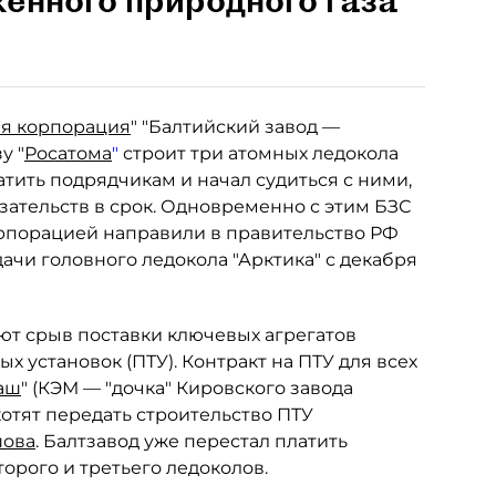
енного природного газа
ая корпорация
" "Балтийский завод —
у "
Росатома
"
строит три атомных ледокола
атить подрядчикам и начал судиться с ними,
зательств в срок. Одновременно с этим БЗС
орпорацией направили в правительство РФ
чи головного ледокола "Арктика" с декабря
ют срыв поставки ключевых агрегатов
 установок (ПТУ). Контракт на ПТУ для всех
аш
" (КЭМ — "дочка" Кировского завода
 хотят передать строительство ПТУ
шова
. Балтзавод уже перестал платить
орого и третьего ледоколов.