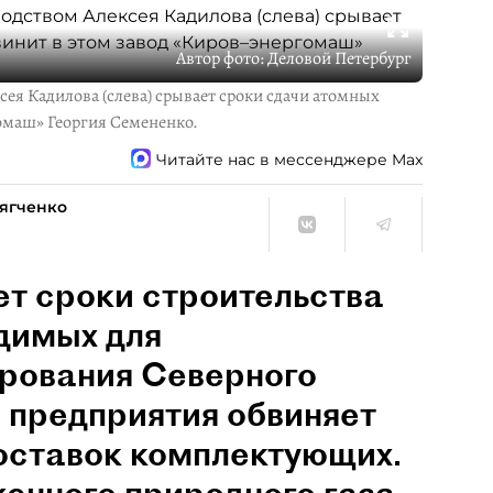
Автор фото:
Деловой Петербург
ея Кадилова (слева) срывает сроки сдачи атомных
гомаш» Георгия Семененко.
Читайте нас в мессенджере Max
Мягченко
ет сроки строительства
димых для
рования Северного
о предприятия обвиняет
оставок комплектующих.