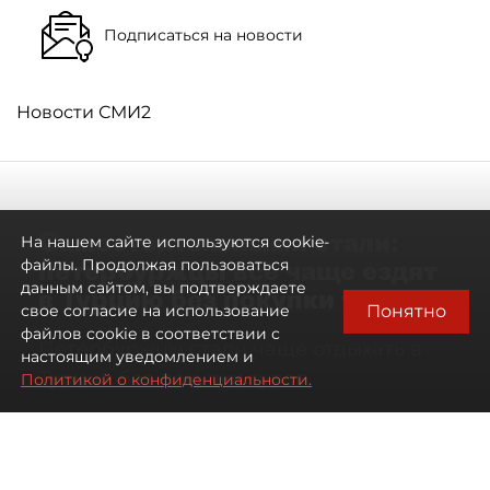
Подписаться на новости
Новости СМИ2
Самостоятельными стали:
На нашем сайте используются cookie-
петербуржцы всё чаще ездят
файлы. Продолжая пользоваться
данным сайтом, вы подтверждаете
в Турцию без покупки туров
Понятно
свое согласие на использование
файлов cookie в соответствии с
Петербуржцы стали чаще отдыхать в
настоящим уведомлением и
Турции без покупки туров
Политикой о конфиденциальности.
08 августа 2026
00:05
3035
Читайте нас в мессенджере Max