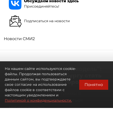
Обсуждаем новости здесь
Присоединяйтесь!
Подписаться на новости
Новости СМИ2
"Безальтернативная модель":
На нашем сайте используются cookie-
что мешает Петербургу стать
файлы. Продолжая пользоваться
данным сайтом, вы подтверждаете
полицентричным городом
Понятно
свое согласие на использование
файлов cookie в соответствии с
Районы массовой застройки в
настоящим уведомлением и
Петербурге стали развиваться
Политикой о конфиденциальности.
неравномерно