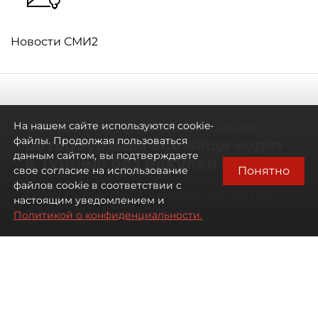
Новости СМИ2
Самостоятельными стали:
На нашем сайте используются cookie-
петербуржцы всё чаще ездят
файлы. Продолжая пользоваться
данным сайтом, вы подтверждаете
в Турцию без покупки туров
Понятно
свое согласие на использование
файлов cookie в соответствии с
Петербуржцы стали чаще отдыхать в
настоящим уведомлением и
Турции без покупки туров
Политикой о конфиденциальности.
08 августа 2026
00:05
1799
Читайте нас в мессенджере Max
Дарья Дмитриева