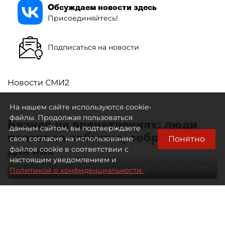
Обсуждаем новости здесь
Присоединяйтесь!
Подписаться на новости
Новости СМИ2
На нашем сайте используются cookie-
файлы. Продолжая пользоваться
Бизнес на впечатлениях: люди
данным сайтом, вы подтверждаете
платят за событие, собранное
Понятно
свое согласие на использование
для них
файлов cookie в соответствии с
настоящим уведомлением и
Автор фото:
Максим Змеев
Политикой о конфиденциальности.
04 августа 2026
15:51
4164
Читайте нас в мессенджере Max