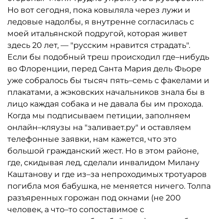
Но вот сегодня, пока ковыляла через лужи и
ледовые надолбы, я внутренне согласилась с
моей итальянской подругой, которая живет
здесь 20 лет, — "русским нравится страдать".
Если бы подобный треш происходил где–нибудь
во Флоренции, перед Санта Мария дель Фьоре
уже собралось бы тысяч пять–семь с факелами и
плакатами, а жэковских начальников знала бы в
лицо каждая собака и не давала бы им прохода.
Когда мы подписываем петиции, заполняем
онлайн–кляузы на "заливает.ру" и оставляем
телефонные заявки, нам кажется, что это
большой гражданский жест. Но в этом районе,
где, скидывая лед, сделали инвалидом Милану
Каштанову и где из–за непроходимых тротуаров
погибла моя бабушка, не меняется ничего. Толпа
разъяренных горожан под окнами (не 200
человек, а что–то сопоставимое с