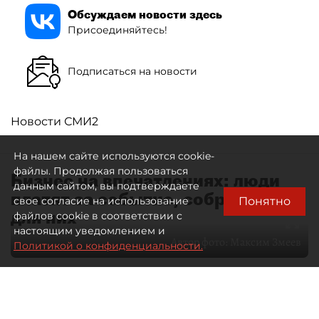
Обсуждаем новости здесь
Присоединяйтесь!
Подписаться на новости
Новости СМИ2
На нашем сайте используются cookie-
файлы. Продолжая пользоваться
Бизнес на впечатлениях: люди
данным сайтом, вы подтверждаете
платят за событие, собранное
Понятно
свое согласие на использование
для них
файлов cookie в соответствии с
настоящим уведомлением и
Автор фото:
Максим Змеев
Политикой о конфиденциальности.
04 августа 2026
15:51
3117
Читайте нас в мессенджере Max