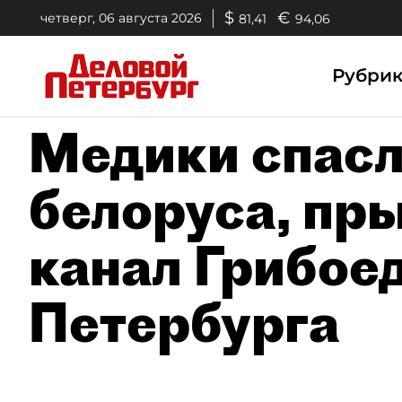
$
€
четверг, 06 августа 2026
81,41
94,06
Рубри
Медики спасл
белоруса, пр
канал Грибоед
Петербурга