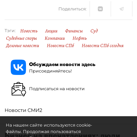
Поделиться:
Новость
Акции
Финансы
Суд
Тэги:
Судебные споры
Компании
Нефть
Деловые новости
Новости СПб
Новости СПб сегодня
Обсуждаем новости здесь
Присоединяйтесь!
Подписаться на новости
Новости СМИ2
На нашем сайте используются cookie-
файлы. Продолжая пользоваться
Бизнес на впечатлениях: люди