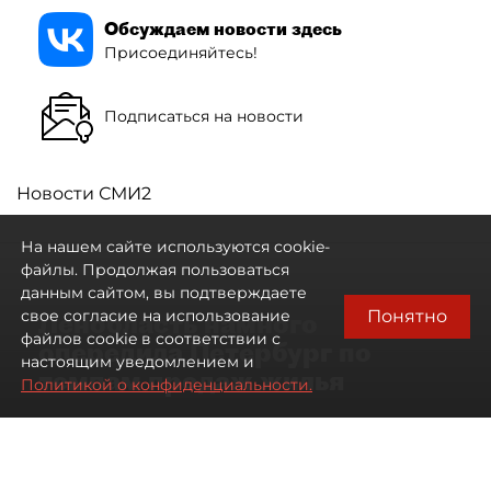
Обсуждаем новости здесь
Присоединяйтесь!
Подписаться на новости
Новости СМИ2
На нашем сайте используются cookie-
файлы. Продолжая пользоваться
данным сайтом, вы подтверждаете
Понятно
свое согласие на использование
Ленобласть намного
файлов cookie в соответствии с
опередила Петербург по
настоящим уведомлением и
темпам продаж жилья
Политикой о конфиденциальности.
07 августа 2026
17:57
30
Читайте нас в мессенджере Max