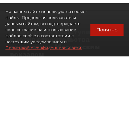
На нашем сайте используются cookie-
файлы. Продолжая пользоваться
данным сайтом, вы подтверждаете
Понятно
свое согласие на использование
В Петербурге выступили
файлов cookie в соответствии с
против строительства
настоящим уведомлением и
переулка за Московским
Политикой о конфиденциальности.
вокзалом
06 августа 2026
13:56
449
Читайте нас в мессенджере Max
Дарья Кильцова
Все материалы автора
ЖК "Царская
Автор фото:
Михаил Тихонов /
столица"
"ДП"