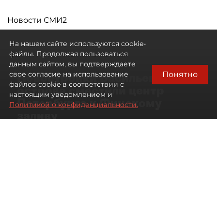
Новости СМИ2
На нашем сайте используются cookie-
файлы. Продолжая пользоваться
данным сайтом, вы подтверждаете
Понятно
свое согласие на использование
Новостройки Васильевского
файлов cookie в соответствии с
острова сместили центр
настоящим уведомлением и
Петербурга к Финскому
Политикой о конфиденциальности.
заливу
07 августа 2026
01:04
275
Читайте нас в мессенджере Max
Артемий Анин
Все материалы автора