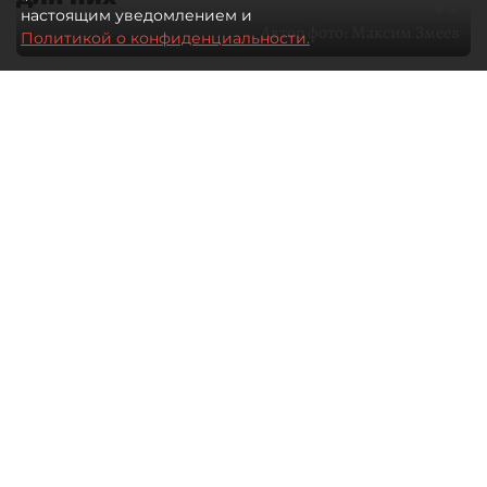
настоящим уведомлением и
Автор фото:
Максим Змеев
Политикой о конфиденциальности.
04 августа 2026
15:51
2762
Читайте нас в мессенджере Max
dp.ru
Все материалы автора
Летний календарь событий
обогатился во многих регионах.
Сегмент сегодня привлекателен как
для культурных институтов, так и для
бизнеса из "непрофильных" сфер.
Каким должен быть современный
фестиваль, чтобы оставаться
востребованным в условиях высокой
конкуренции, а также почему зритель