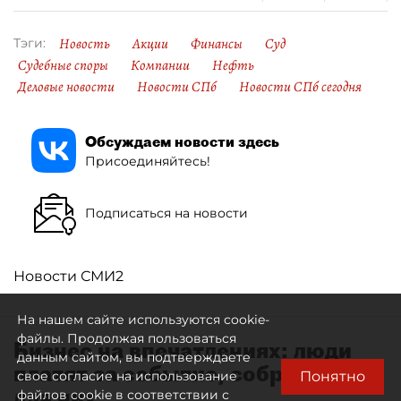
Новость
Акции
Финансы
Суд
Тэги:
Судебные споры
Компании
Нефть
Деловые новости
Новости СПб
Новости СПб сегодня
Обсуждаем новости здесь
Присоединяйтесь!
Подписаться на новости
Новости СМИ2
На нашем сайте используются cookie-
файлы. Продолжая пользоваться
Бизнес на впечатлениях: люди
данным сайтом, вы подтверждаете
платят за событие, собранное
Понятно
свое согласие на использование
для них
файлов cookie в соответствии с