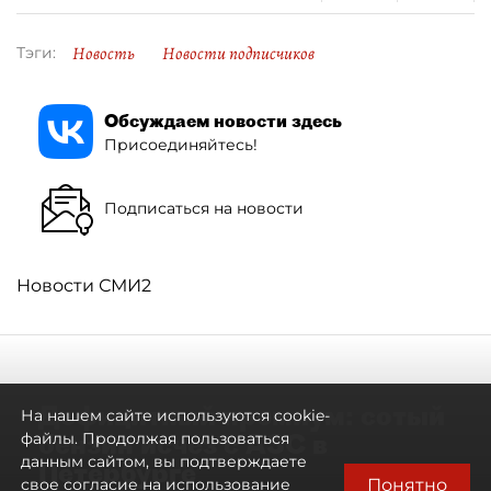
Новость
Новости подписчиков
Тэги:
Обсуждаем новости здесь
Присоединяйтесь!
Подписаться на новости
Новости СМИ2
Дефицитный премиум: сотый
На нашем сайте используются cookie-
бензин исчез с АЗС в
файлы. Продолжая пользоваться
данным сайтом, вы подтверждаете
Петербурге
Понятно
свое согласие на использование