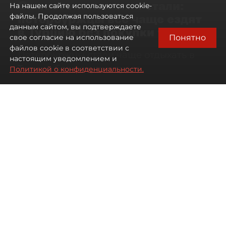
Самостоятельными стали:
На нашем сайте используются cookie-
петербуржцы всё чаще ездят
файлы. Продолжая пользоваться
данным сайтом, вы подтверждаете
в Турцию без покупки туров
Понятно
свое согласие на использование
файлов cookie в соответствии с
Петербуржцы стали чаще отдыхать в
настоящим уведомлением и
Турции без покупки туров
Политикой о конфиденциальности.
08 августа 2026
00:05
1263
Читайте нас в мессенджере Max
Дарья Дмитриева
Все материалы автора
Автор фото:
Михаил Тихонов / "ДП"
Петербуржцы стали чаще
бронировать отдых в Турции
самостоятельно, не прибегая к