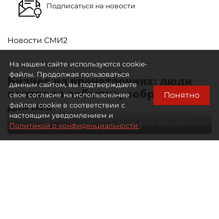
Подписаться на новости
Новости СМИ2
На нашем сайте используются cookie-
файлы. Продолжая пользоваться
Бизнес на впечатлениях: люди
данным сайтом, вы подтверждаете
платят за событие, собранное
Понятно
свое согласие на использование
для них
файлов cookie в соответствии с
настоящим уведомлением и
Автор фото:
Максим Змеев
Политикой о конфиденциальности.
04 августа 2026
15:51
2669
Читайте нас в мессенджере Max
dp.ru
Все материалы автора
Летний календарь событий