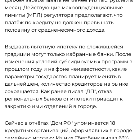
должен зарабатывать не менее 146 тыс. рублей в
месяц. Действующие макропруденциальные
лимиты (МПЛ) регулятора предполагают, что
платёж по кредиту не должен превышать
половину от среднемесячного дохода.
Выдавать льготную ипотеку по сложившейся
традиции могут только избранные банки. После
изменения условий субсидируемых программ в
прошлом году и на фоне неизвестности, какие
параметры государство планирует менять в
дальнейшем, количество кредиторов на рынке
сокращается. Как ранее писал "ДП", отказ
региональных банков от ипотеки
приводит
к
закрытию ими отделений в городе.
Сейчас в отчётах "Дом.РФ" упоминается 18
кредитных организаций, оформлявших в городе
семейную ипотеку. Из них
Сбербанк
выдал 63%