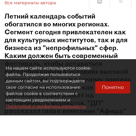
Все материалы автора
Летний календарь событий
обогатился во многих регионах.
Сегмент сегодня привлекателен как
для культурных институтов, так и для
бизнеса из "непрофильных" сфер.
Каким должен быть современный
фестиваль, чтобы оставаться
На нашем сайте используются cookie-
востребованным в условиях высокой
файлы. Продолжая пользоваться
конкуренции, а также почему зритель
данным сайтом, вы подтверждаете
стал требовательнее и как
Понятно
свое согласие на использование
персонализация влияет на
файлов cookie в соответствии с
настоящим уведомлением и
устойчивость форматов, "ДП"
Политикой о конфиденциальности.
рассказал глава компании "Афиша"
Евгений Сидоров.