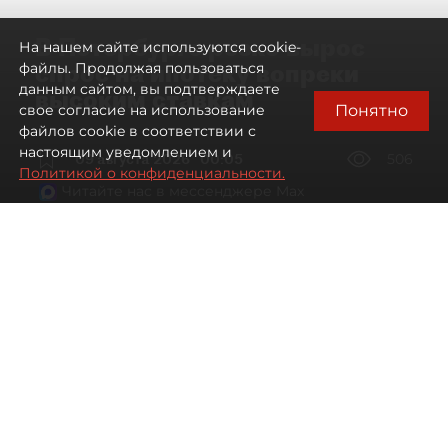
В Петербурге резко вырос
На нашем сайте используются cookie-
спрос на ипотеку вопреки
файлы. Продолжая пользоваться
данным сайтом, вы подтверждаете
высоким ставкам
Понятно
свое согласие на использование
файлов cookie в соответствии с
настоящим уведомлением и
09 августа 2026
00:05
506
Политикой о конфиденциальности.
Читайте нас в мессенджере Max
Евгений Петров
Все материалы автора
Автор фото:
Сергей Ермохин / "ДП"
Банки заметили рост спроса на
ипотеку в Петербурге. Несмотря на
снижение процентных ставок, она
всё ещё остаётся доступной лишь для