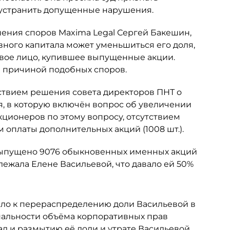
 устранить допущенные нарушения.
шения споров Maxima Legal Сергей Бакешин,
вного капитала может уменьшиться его доля,
овое лицо, купившее выпущенные акции.
ся причиной подобных споров.
ствием решения совета директоров ПНТ о
я, в которую включён вопрос об увеличении
кционеров по этому вопросу, отсутствием
 оплаты дополнительных акций (1008 шт.).
 выпущено 9076 обыкновенных именных акций
ежала Елене Васильевой, что давало ей 50%
ело к перераспределению доли Васильевой в
альности объёма корпоративных прав
ал и размытию её доли и утрате Васильевой