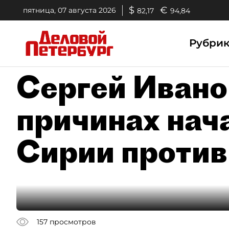
$
€
пятница, 07 августа 2026
82,17
94,84
Рубри
Сергей Ивано
причинах нач
Сирии проти
157
просмотров