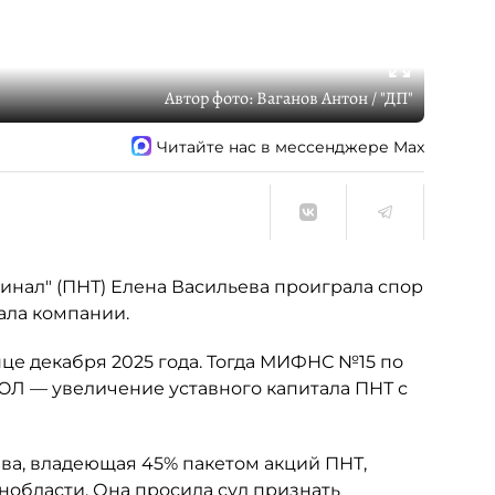
Автор фото:
Ваганов Антон / "ДП"
Читайте нас в мессенджере Max
нал" (ПНТ) Елена Васильева проиграла спор
ала компании.
це декабря 2025 года. Тогда МИФНС №15 по
ЮЛ — увеличение уставного капитала ПНТ с
ьева, владеющая 45% пакетом акций ПНТ,
нобласти. Она просила суд признать