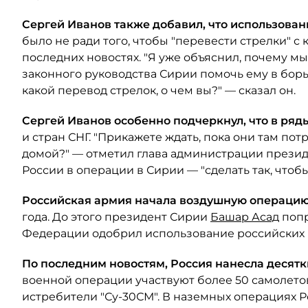
Сергей Иванов также добавил, что использован
было не ради того, чтобы "перевести стрелки" с 
последних новостях. "Я уже объяснил, почему м
законного руководства Сирии помочь ему в борь
какой перевод стрелок, о чем вы?" — сказал он.
Сергей Иванов особенно подчеркнул, что в ря
и стран СНГ. "Прикажете ждать, пока они там по
домой?" — отметил глава администрации президе
России в операции в Сирии — "сделать так, чтоб
Российская армия начала воздушную операцию
года. До этого президент Сирии
Башар Асад
попр
Федерации одобрил использование российских 
По последним новостям, Россия нанесла десятк
военной операции участвуют более 50 самолетов 
истребители "Су-30СМ". В наземных операциях Р