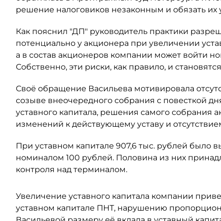
решение налоговиков незаконным и обязать их
Как пояснил "ДП" руководитель практики разре
потенциально у акционера при увеличении уста
а в состав акционеров компании может войти н
Собственно, эти риски, как правило, и становят
Своё обращение Васильева мотивировала отсут
созыве внеочередного собрания с повесткой дн
уставного капитала, решения самого собрания а
изменений к действующему уставу и отсутствием
При уставном капитале 907,6 тыс. рублей было
номиналом 100 рублей. Половина из них принадл
контроля над терминалом.
Увеличение уставного капитала компании прив
уставном капитале ПНТ, нарушению пропорцион
Васильевой размеру её вклада в уставный капит