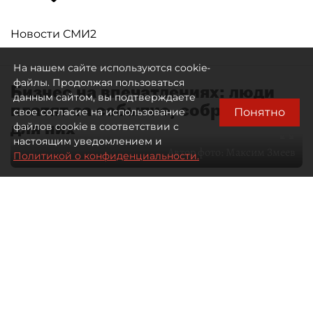
Новости СМИ2
На нашем сайте используются cookie-
файлы. Продолжая пользоваться
Бизнес на впечатлениях: люди
данным сайтом, вы подтверждаете
платят за событие, собранное
Понятно
свое согласие на использование
для них
файлов cookie в соответствии с
настоящим уведомлением и
Автор фото:
Максим Змеев
Политикой о конфиденциальности.
04 августа 2026
15:51
3660
Читайте нас в мессенджере Max
dp.ru
Все материалы автора
Летний календарь событий
обогатился во многих регионах.