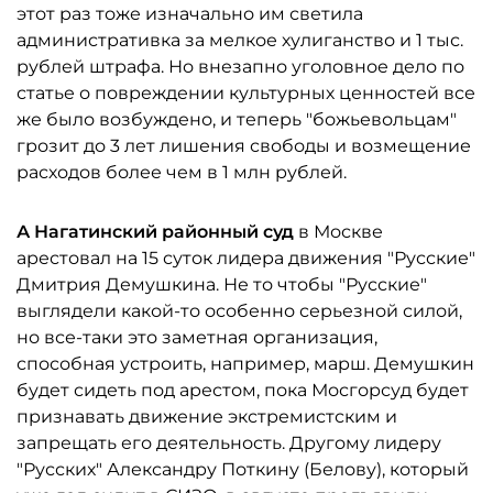
этот раз тоже изначально им светила
административка за мелкое хулиганство и 1 тыс.
рублей штрафа. Но внезапно уголовное дело по
статье о повреждении культурных ценностей все
же было возбуждено, и теперь "божьевольцам"
грозит до 3 лет лишения свободы и возмещение
расходов более чем в 1 млн рублей.
А Нагатинский районный суд
в Москве
арестовал на 15 суток лидера движения "Русские"
Дмитрия Демушкина. Не то чтобы "Русские"
выглядели какой-то особенно серьезной силой,
но все-таки это заметная организация,
способная устроить, например, марш. Демушкин
будет сидеть под арестом, пока Мосгорсуд будет
признавать движение экстремистским и
запрещать его деятельность. Другому лидеру
"Русских" Александру Поткину (Белову), который