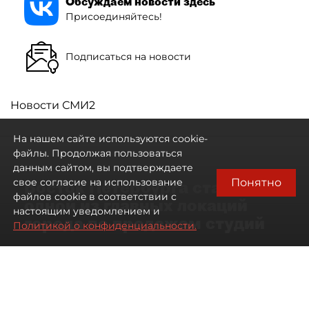
Обсуждаем новости здесь
Присоединяйтесь!
Подписаться на новости
Новости СМИ2
На нашем сайте используются cookie-
файлы. Продолжая пользоваться
данным сайтом, вы подтверждаете
Понятно
свое согласие на использование
Восток Петербурга стал
файлов cookie в соответствии с
одной из главных локаций
настоящим уведомлением и
города по продажам студий
Политикой о конфиденциальности.
09 августа 2026
00:05
52
Читайте нас в мессенджере Max