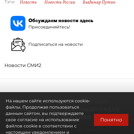
Новость
Новости России
Владимир Путин
Тэги:
Обсуждаем новости здесь
Присоединяйтесь!
Подписаться на новости
Новости СМИ2
Самостоятельными стали:
На нашем сайте используются cookie-
петербуржцы всё чаще ездят
файлы. Продолжая пользоваться
данным сайтом, вы подтверждаете
в Турцию без покупки туров
Понятно
свое согласие на использование
файлов cookie в соответствии с
Петербуржцы стали чаще отдыхать в
настоящим уведомлением и