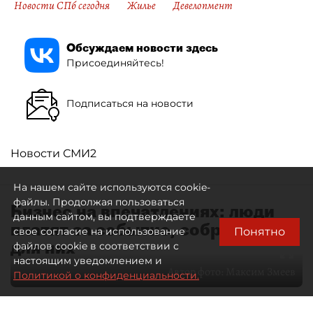
Новости СПб сегодня
Жилье
Девелопмент
Обсуждаем новости здесь
Присоединяйтесь!
Подписаться на новости
Новости СМИ2
На нашем сайте используются cookie-
файлы. Продолжая пользоваться
Бизнес на впечатлениях: люди
данным сайтом, вы подтверждаете
платят за событие, собранное
Понятно
свое согласие на использование
для них
файлов cookie в соответствии с
настоящим уведомлением и
Автор фото:
Максим Змеев
Политикой о конфиденциальности.
04 августа 2026
15:51
4645