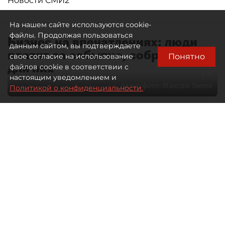
Новости СМИ2
На нашем сайте используются cookie-
файлы. Продолжая пользоваться
Бизнес на впечатлениях: люди
данным сайтом, вы подтверждаете
платят за событие, собранное
Понятно
свое согласие на использование
для них
файлов cookie в соответствии с
настоящим уведомлением и
Автор фото:
Максим Змеев
Политикой о конфиденциальности.
04 августа 2026
15:51
3888
Читайте нас в мессенджере Max
dp.ru
Все материалы автора
Летний календарь событий
обогатился во многих регионах.
Сегмент сегодня привлекателен как
для культурных институтов, так и для