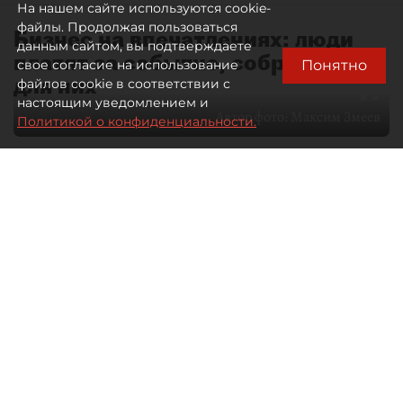
На нашем сайте используются cookie-
файлы. Продолжая пользоваться
Бизнес на впечатлениях: люди
данным сайтом, вы подтверждаете
платят за событие, собранное
Понятно
свое согласие на использование
для них
файлов cookie в соответствии с
настоящим уведомлением и
Автор фото:
Максим Змеев
Политикой о конфиденциальности.
04 августа 2026
15:51
4391
Читайте нас в мессенджере Max
dp.ru
Все материалы автора
Летний календарь событий
обогатился во многих регионах.
Сегмент сегодня привлекателен как
для культурных институтов, так и для
бизнеса из "непрофильных" сфер.