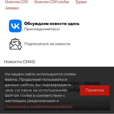
Новости СПб
Новости СПб сегодня
Турция
Авиация
Обсуждаем новости здесь
Присоединяйтесь!
Подписаться на новости
Новости СМИ2
На нашем сайте используются cookie-
файлы. Продолжая пользоваться
Бизнес на впечатлениях: люди
данным сайтом, вы подтверждаете
платят за событие, собранное
Понятно
свое согласие на использование
для них
файлов cookie в соответствии с
настоящим уведомлением и
Автор фото:
Максим Змеев
Политикой о конфиденциальности.