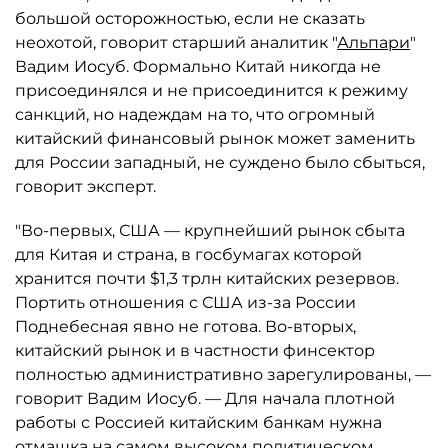
большой осторожностью, если не сказать
неохотой, говорит старший аналитик "
Альпари
"
Вадим Иосуб. Формально Китай никогда не
присоединялся и не присоединится к режиму
санкций, но надеждам на то, что огромный
китайский финансовый рынок может заменить
для России западный, не суждено было сбыться,
говорит эксперт.
"Во-первых, США — крупнейший рынок сбыта
для Китая и страна, в госбумагах которой
хранится почти $1,3 трлн китайских резервов.
Портить отношения с США из-за России
Поднебесная явно не готова. Во-вторых,
китайский рынок и в частности финсектор
полностью административно зарегулированы, —
говорит Вадим Иосуб. — Для начала плотной
работы с Россией китайским банкам нужна
отмашка на самом высоком политическом