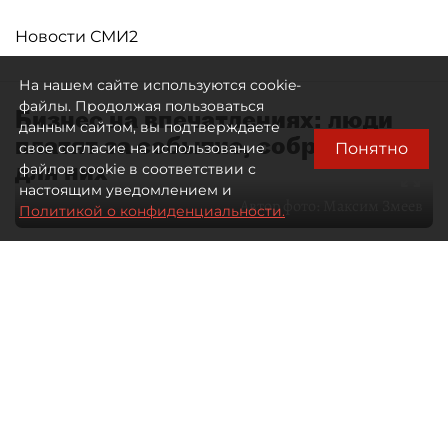
Новости СМИ2
На нашем сайте используются cookie-
файлы. Продолжая пользоваться
Бизнес на впечатлениях: люди
данным сайтом, вы подтверждаете
платят за событие, собранное
Понятно
свое согласие на использование
для них
файлов cookie в соответствии с
настоящим уведомлением и
Автор фото:
Максим Змеев
Политикой о конфиденциальности.
04 августа 2026
15:51
1582
Читайте нас в мессенджере Max
dp.ru
Все материалы автора
Летний календарь событий
обогатился во многих регионах.
Сегмент сегодня привлекателен как