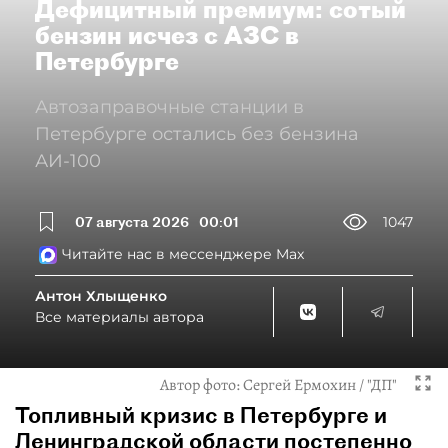
Дефицитный премиум: сотый
бензин исчез с АЗС в
Петербурге
Автозаправочные станции в
Петербурге остались без бензина
АИ-100
07 августа 2026
00:01
1047
Читайте нас в мессенджере Max
Антон Хлыщенко
Все материалы автора
Автор фото:
Сергей Ермохин / "ДП"
Топливный кризис в Петербурге и
Ленинградской области постепенно