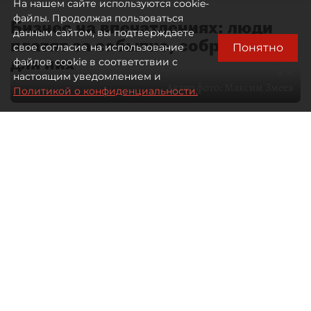
На нашем сайте используются cookie-
файлы. Продолжая пользоваться
Бизнес на впечатлениях: люди
данным сайтом, вы подтверждаете
платят за событие, собранное
Понятно
свое согласие на использование
для них
файлов cookie в соответствии с
настоящим уведомлением и
Автор фото:
Максим Змеев
Политикой о конфиденциальности.
04 августа 2026
15:51
4387
Читайте нас в мессенджере Max
dp.ru
Все материалы автора
Летний календарь событий
обогатился во многих регионах.
Сегмент сегодня привлекателен как
для культурных институтов, так и для
бизнеса из "непрофильных" сфер.
Каким должен быть современный