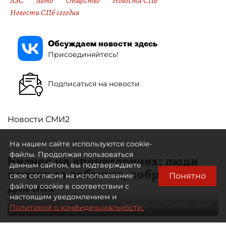
АЗС
Авто
Общество
Новости СПб
Новости СПб сегодня
Обсуждаем новости здесь
Присоединяйтесь!
Подписаться на новости
Новости СМИ2
На нашем сайте используются cookie-
файлы. Продолжая пользоваться
Бизнес на впечатлениях: люди
данным сайтом, вы подтверждаете
платят за событие, собранное
Понятно
свое согласие на использование
для них
файлов cookie в соответствии с
настоящим уведомлением и
Автор фото:
Максим Змеев
Политикой о конфиденциальности.