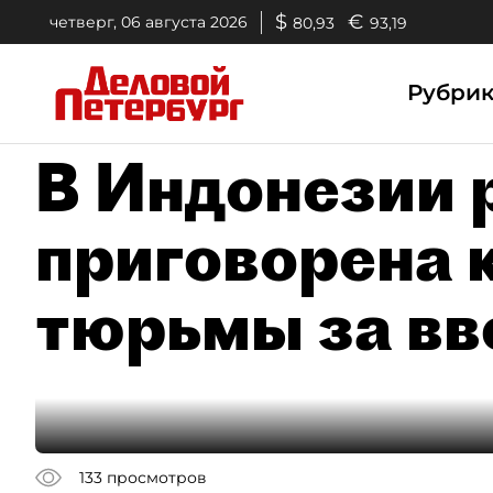
$
€
четверг, 06 августа 2026
80,93
93,19
Рубри
В Индонезии 
приговорена к
тюрьмы за вв
133
просмотров