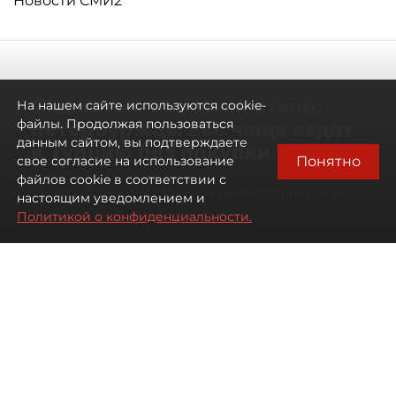
Новости СМИ2
Самостоятельными стали:
На нашем сайте используются cookie-
петербуржцы всё чаще ездят
файлы. Продолжая пользоваться
данным сайтом, вы подтверждаете
в Турцию без покупки туров
Понятно
свое согласие на использование
файлов cookie в соответствии с
Петербуржцы стали чаще отдыхать в
настоящим уведомлением и
Турции без покупки туров
Политикой о конфиденциальности.
08 августа 2026
00:05
2716
Читайте нас в мессенджере Max
Дарья Дмитриева
Все материалы автора