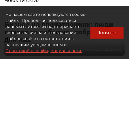
Новости СМИ2
На нашем сайте используются cookie-
файлы. Продолжая пользоваться
Бизнес на впечатлениях: люди
данным сайтом, вы подтверждаете
платят за событие, собранное
Понятно
свое согласие на использование
для них
файлов cookie в соответствии с
настоящим уведомлением и
Автор фото:
Максим Змеев
Политикой о конфиденциальности.
04 августа 2026
15:51
1526
Читайте нас в мессенджере Max
dp.ru
Все материалы автора
Летний календарь событий
обогатился во многих регионах.
Сегмент сегодня привлекателен как
для культурных институтов, так и для