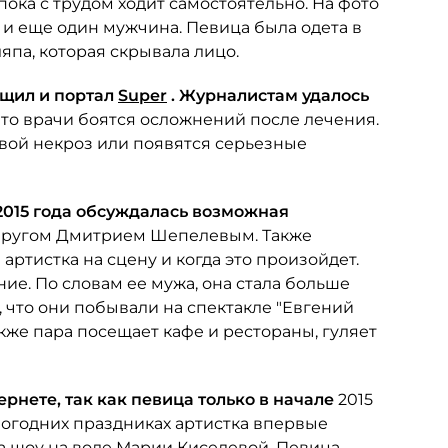
ока с трудом ходит самостоятельно. На фото
 еще один мужчина. Певица была одета в
япа, которая скрывала лицо.
бщил и портал
Super
. Журналистам удалось
что врачи боятся осложнений после лечения.
евой некроз или появятся серьезные
2015 года обсуждалась возможная
упругом Дмитрием Шепелевым. Также
артистка на сцену и когда это произойдет.
е. По словам ее мужа, она стала больше
 что они побывали на спектакле "Евгений
кже пара посещает кафе и рестораны, гуляет
рнете, так как певица только в начале
2015
овогодних праздниках артистка впервые
ла шоу на воде Марии Киселевой. Певица