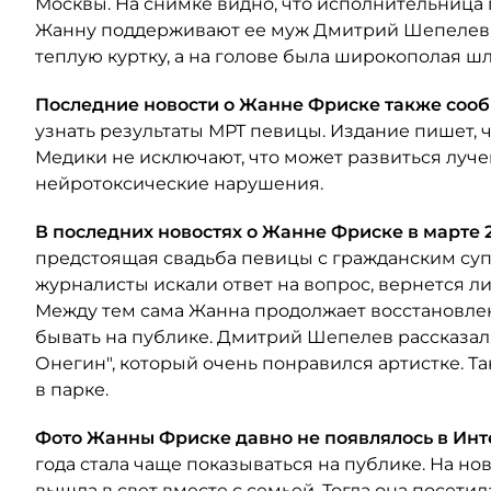
Москвы. На снимке видно, что исполнительница п
Жанну поддерживают ее муж Дмитрий Шепелев и
теплую куртку, а на голове была широкополая шл
Последние новости о Жанне Фриске также соо
узнать результаты МРТ певицы. Издание пишет, 
Медики не исключают, что может развиться луч
нейротоксические нарушения.
В последних новостях о Жанне Фриске в марте 
предстоящая свадьба певицы с гражданским с
журналисты искали ответ на вопрос, вернется ли 
Между тем сама Жанна продолжает восстановлени
бывать на публике. Дмитрий Шепелев рассказал,
Онегин", который очень понравился артистке. Та
в парке.
Фото Жанны Фриске давно не появлялось в Инте
года стала чаще показываться на публике. На н
вышла в свет вместе с семьей. Тогда она посети