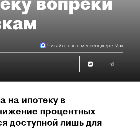
теку вопреки
вкам
Читайте нас в мессенджере Max
а на ипотеку в
снижение процентных
ся доступной лишь для