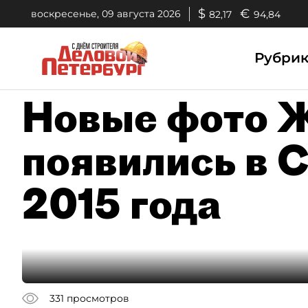
$
€
воскресенье, 09 августа 2026
82,17
94,84
Рубри
Новые фото 
появились в С
2015 года
331
просмотров