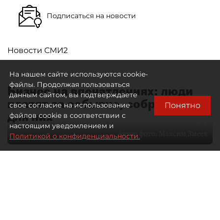
Подписаться на новости
Новости СМИ2
На нашем сайте используются cookie-
файлы. Продолжая пользоваться
Бизнес на впечатлениях: люди
данным сайтом, вы подтверждаете
платят за событие, собранное
Понятно
свое согласие на использование
для них
файлов cookie в соответствии с
настоящим уведомлением и
Автор фото:
Максим Змеев
Политикой о конфиденциальности.
04 августа 2026
15:51
4321
Читайте нас в мессенджере Max
dp.ru
Все материалы автора