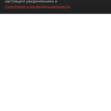
настоящим уведомлением и
Турции без покупки туров
Политикой о конфиденциальности.
08 августа 2026
00:05
3236
Читайте нас в мессенджере Max
Дарья Дмитриева
Все материалы автора
Автор фото:
Михаил Тихонов / "ДП"
Петербуржцы стали чаще
бронировать отдых в Турции
самостоятельно, не прибегая к
услугам туроператоров. Это не
всегда дешевле, но точно
разнообразнее.