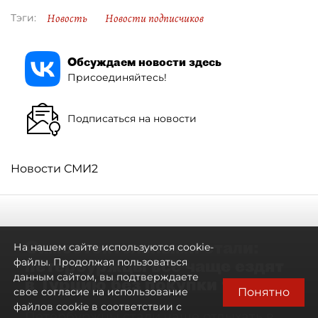
Новость
Новости подписчиков
Тэги:
Обсуждаем новости здесь
Присоединяйтесь!
Подписаться на новости
Новости СМИ2
Самостоятельными стали:
На нашем сайте используются cookie-
петербуржцы всё чаще ездят
файлы. Продолжая пользоваться
данным сайтом, вы подтверждаете
в Турцию без покупки туров
Понятно
свое согласие на использование
файлов cookie в соответствии с
Петербуржцы стали чаще отдыхать в