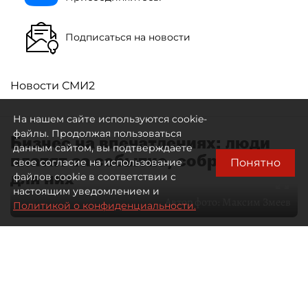
Подписаться на новости
Новости СМИ2
На нашем сайте используются cookie-
файлы. Продолжая пользоваться
Бизнес на впечатлениях: люди
данным сайтом, вы подтверждаете
платят за событие, собранное
Понятно
свое согласие на использование
для них
файлов cookie в соответствии с
настоящим уведомлением и
Автор фото:
Максим Змеев
Политикой о конфиденциальности.
04 августа 2026
15:51
1508
Читайте нас в мессенджере Max
dp.ru
Все материалы автора