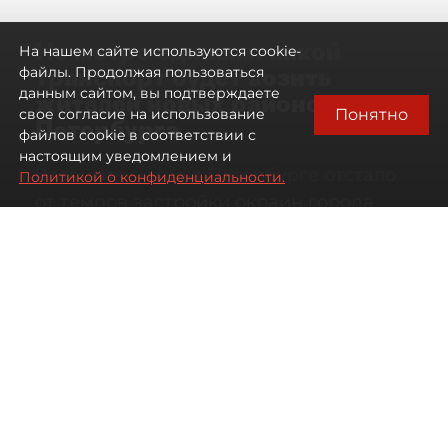
Не метро единым: какой
На нашем сайте используются cookie-
транспорт будет возить
файлы. Продолжая пользоваться
данным сайтом, вы подтверждаете
жителей новых районов
Понятно
свое согласие на использование
Петербурга
файлов cookie в соответствии с
настоящим уведомлением и
Развитие метро в Петербурге отстало
Политикой о конфиденциальности.
от темпов застройки окраин города
07 августа 2026
00:44
128
Читайте нас в мессенджере Max
Дарья Кильцова
Все материалы автора
Автор фото:
KIRILL SFOTOZ/Shutterstock/FOTODOM