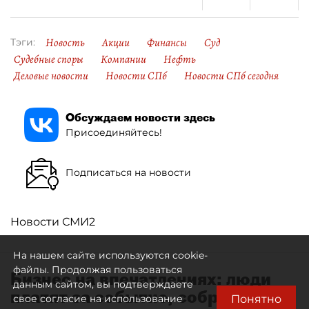
Новость
Акции
Финансы
Суд
Тэги:
Судебные споры
Компании
Нефть
Деловые новости
Новости СПб
Новости СПб сегодня
Обсуждаем новости здесь
Присоединяйтесь!
Подписаться на новости
Новости СМИ2
На нашем сайте используются cookie-
файлы. Продолжая пользоваться
Бизнес на впечатлениях: люди
данным сайтом, вы подтверждаете
платят за событие, собранное
Понятно
свое согласие на использование