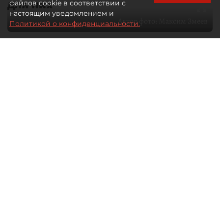
для них
файлов cookie в соответствии с
настоящим уведомлением и
Автор фото:
Максим Змеев
Политикой о конфиденциальности.
04 августа 2026
15:51
2784
Читайте нас в мессенджере Max
dp.ru
Все материалы автора
Летний календарь событий
обогатился во многих регионах.
Сегмент сегодня привлекателен как
для культурных институтов, так и для
бизнеса из "непрофильных" сфер.
Каким должен быть современный
фестиваль, чтобы оставаться
востребованным в условиях высокой
конкуренции, а также почему зритель