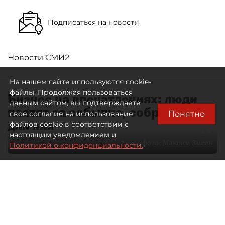
Подписаться на новости
Новости СМИ2
На нашем сайте используются cookie-
файлы. Продолжая пользоваться
Бизнес на впечатлениях: люди
данным сайтом, вы подтверждаете
платят за событие, собранное
Понятно
свое согласие на использование
для них
файлов cookie в соответствии с
настоящим уведомлением и
Автор фото:
Максим Змеев
Политикой о конфиденциальности.
04 августа 2026
15:51
4516
Читайте нас в мессенджере Max
dp.ru
Все материалы автора