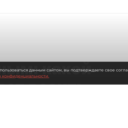
ным: какой
пользоваться данным сайтом, вы подтверждаете свое согла
о конфиденциальности.
дет возить
ых районов