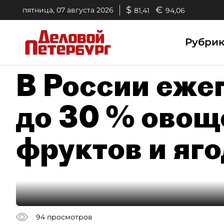
$
€
пятница, 07 августа 2026
81,41
94,06
Рубри
В России еже
до 30 % овощ
фруктов и яго
94
просмотров