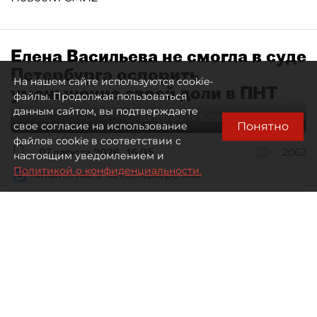
Елена Васильева не смогла в суде
Петербурга оспорить
На нашем сайте используются cookie-
уменьшение своей доли в ПНТ
файлы. Продолжая пользоваться
данным сайтом, вы подтверждаете
Автор фото:
Ваганов Антон / "ДП"
Понятно
свое согласие на использование
файлов cookie в соответствии с
07 августа 2026
16:05
2062
настоящим уведомлением и
Политикой о конфиденциальности.
Читайте нас в мессенджере Max
Дмитрий Маракулин
Все материалы автора
Совладелица АО "Петербургский нефтяной
терминал" (ПНТ) Елена Васильева проиграла
спор о регистрации ФНС увеличения уставного
капитала компании.