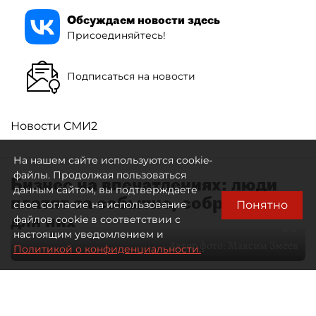
Обсуждаем новости здесь
Присоединяйтесь!
Подписаться на новости
Новости СМИ2
На нашем сайте используются cookie-
файлы. Продолжая пользоваться
Бизнес на впечатлениях: люди
данным сайтом, вы подтверждаете
платят за событие, собранное
Понятно
свое согласие на использование
для них
файлов cookie в соответствии с
настоящим уведомлением и
Автор фото:
Максим Змеев
Политикой о конфиденциальности.
04 августа 2026
15:51
1582
Читайте нас в мессенджере Max