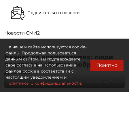
Подписаться на новости
Новости СМИ2
На нашем сайте используются cookie-
файлы. Продолжая пользоваться
Бизнес на впечатлениях: люди
данным сайтом, вы подтверждаете
платят за событие, собранное
Понятно
свое согласие на использование
для них
файлов cookie в соответствии с
настоящим уведомлением и
Автор фото:
Максим Змеев
Политикой о конфиденциальности.
04 августа 2026
15:51
3360
Читайте нас в мессенджере Max
dp.ru
Все материалы автора