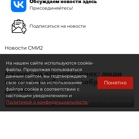
Обсуждаем новости здесь
Присоединяйтесь!
Подписаться на новости
Новости СМИ2
На нашем сайте используются cookie-
файлы. Продолжая пользоваться
Бизнес на впечатлениях: люди
данным сайтом, вы подтверждаете
платят за событие, собранное
Понятно
свое согласие на использование
для них
файлов cookie в соответствии с
настоящим уведомлением и
Автор фото:
Максим Змеев
Политикой о конфиденциальности.
04 августа 2026
15:51
3235
Читайте нас в мессенджере Max
dp.ru