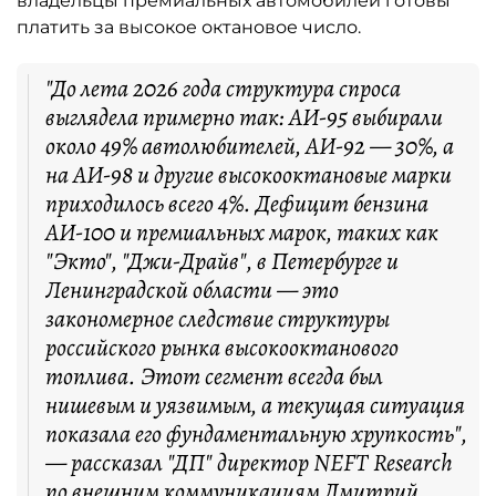
владельцы премиальных автомобилей готовы
платить за высокое октановое число.
"До лета 2026 года структура спроса
выглядела примерно так: АИ-95 выбирали
около 49% автолюбителей, АИ-92 — 30%, а
на АИ-98 и другие высокооктановые марки
приходилось всего 4%. Дефицит бензина
АИ-100 и премиальных марок, таких как
"Экто", "Джи-Драйв", в Петербурге и
Ленинградской области — это
закономерное следствие структуры
российского рынка высокооктанового
топлива. Этот сегмент всегда был
нишевым и уязвимым, а текущая ситуация
показала его фундаментальную хрупкость",
— рассказал "ДП" директор NEFT Research
по внешним коммуникациям Дмитрий