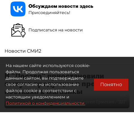
Обсуждаем новости здесь
Присоединяйтесь!
Подписаться на новости
Новости СМИ2
На нашем сайте используются cookie-
файлы. Продолжая пользоваться
В "Лосево" приостановили
данным сайтом, вы подтверждаете
выпуск продукции и прекратили
Понятно
свое согласие на использование
поставки в магазины
файлов cookie в соответствии с
настоящим уведомлением и
Автор фото:
Сергей Ермохин / "ДП"
Политикой о конфиденциальности.
07 августа 2026
00:05
9
Читайте нас в мессенджере Max