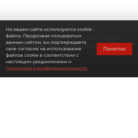
Самостоятельными стали:
На нашем сайте используются cookie-
петербуржцы всё чаще ездят
файлы. Продолжая пользоваться
данным сайтом, вы подтверждаете
в Турцию без покупки туров
Понятно
свое согласие на использование
файлов cookie в соответствии с
Петербуржцы стали чаще отдыхать в
настоящим уведомлением и
Турции без покупки туров
Политикой о конфиденциальности.
08 августа 2026
00:05
200
Читайте нас в мессенджере Max
Дарья Дмитриева
Все материалы автора
Автор фото:
Михаил Тихонов / "ДП"