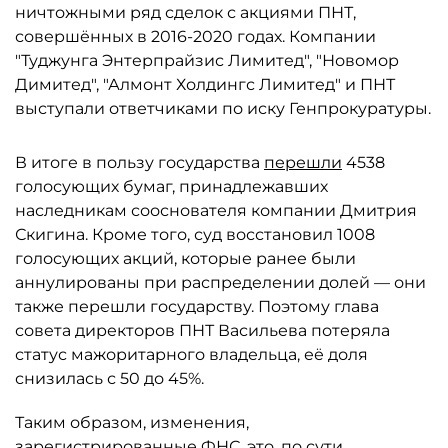
ничтожными ряд сделок с акциями ПНТ,
совершённых в 2016-2020 годах. Компании
"Туджунга Энтерпрайзис Лимитед", "Новомор
Димитед", "Алмонт Холдингс Лимитед" и ПНТ
выступали ответчиками по иску Генпрокуратуры.
В итоге в пользу государства
перешли
4538
голосующих бумаг, принадлежавших
наследникам сооснователя компании Дмитрия
Скигина. Кроме того, суд восстановил 1008
голосующих акций, которые ранее были
аннулированы при распределении долей — они
также перешли государству. Поэтому глава
совета директоров ПНТ Васильева потеряла
статус мажоритарного владельца, её доля
снизилась с 50 до 45%.
Таким образом, изменения,
зарегистрированные ФНС, это, по сути,