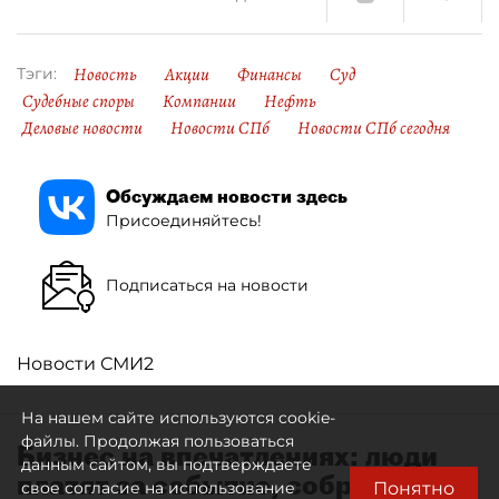
Новость
Акции
Финансы
Суд
Тэги:
Судебные споры
Компании
Нефть
Деловые новости
Новости СПб
Новости СПб сегодня
Обсуждаем новости здесь
Присоединяйтесь!
Подписаться на новости
Новости СМИ2
На нашем сайте используются cookie-
файлы. Продолжая пользоваться
Бизнес на впечатлениях: люди
данным сайтом, вы подтверждаете
платят за событие, собранное
Понятно
свое согласие на использование