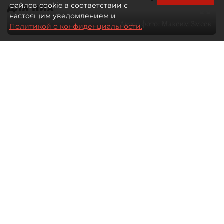
для них
файлов cookie в соответствии с
настоящим уведомлением и
Автор фото:
Максим Змеев
Политикой о конфиденциальности.
04 августа 2026
15:51
2549
Читайте нас в мессенджере Max
dp.ru
Все материалы автора
Летний календарь событий
обогатился во многих регионах.
Сегмент сегодня привлекателен как
для культурных институтов, так и для
бизнеса из "непрофильных" сфер.
Каким должен быть современный
фестиваль, чтобы оставаться
востребованным в условиях высокой
конкуренции, а также почему зритель