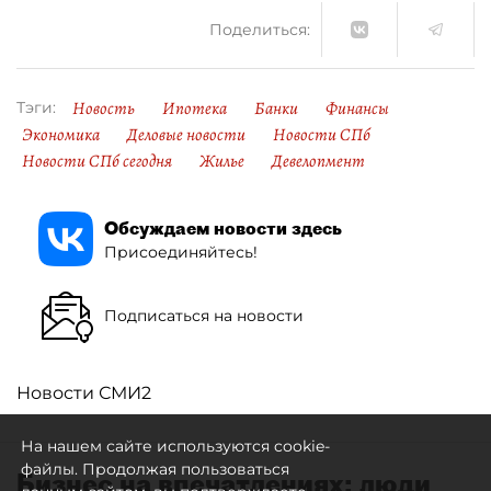
Поделиться:
Новость
Ипотека
Банки
Финансы
Тэги:
Экономика
Деловые новости
Новости СПб
Новости СПб сегодня
Жилье
Девелопмент
Обсуждаем новости здесь
Присоединяйтесь!
Подписаться на новости
Новости СМИ2
На нашем сайте используются cookie-
файлы. Продолжая пользоваться
Бизнес на впечатлениях: люди