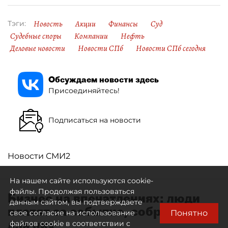
Новость
Акции
Финансы
Суд
Тэги:
Судебные споры
Компании
Нефть
Деловые новости
Новости СПб
Новости СПб сегодня
Обсуждаем новости здесь
Присоединяйтесь!
Подписаться на новости
Новости СМИ2
На нашем сайте используются cookie-
файлы. Продолжая пользоваться
Бизнес на впечатлениях: люди
данным сайтом, вы подтверждаете
платят за событие, собранное
Понятно
свое согласие на использование
для них
файлов cookie в соответствии с