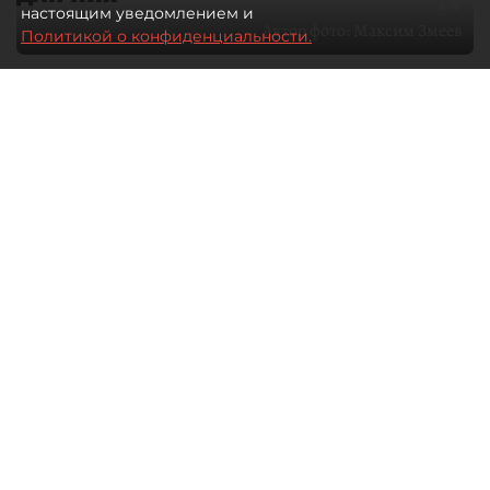
настоящим уведомлением и
Автор фото:
Максим Змеев
Политикой о конфиденциальности.
04 августа 2026
15:51
2665
Читайте нас в мессенджере Max
dp.ru
Все материалы автора
Летний календарь событий
обогатился во многих регионах.
Сегмент сегодня привлекателен как
для культурных институтов, так и для
бизнеса из "непрофильных" сфер.
Каким должен быть современный
фестиваль, чтобы оставаться
востребованным в условиях высокой
конкуренции, а также почему зритель