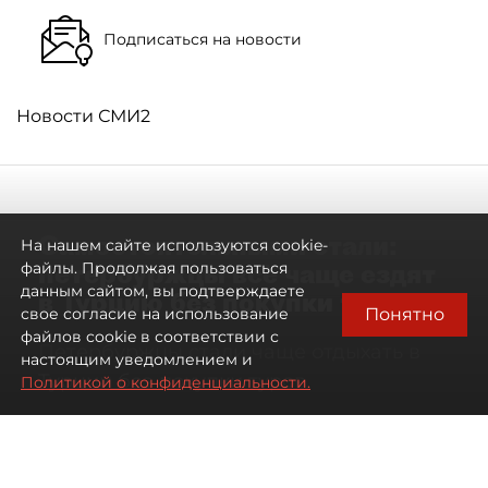
Подписаться на новости
Новости СМИ2
Самостоятельными стали:
На нашем сайте используются cookie-
петербуржцы всё чаще ездят
файлы. Продолжая пользоваться
данным сайтом, вы подтверждаете
в Турцию без покупки туров
Понятно
свое согласие на использование
файлов cookie в соответствии с
Петербуржцы стали чаще отдыхать в
настоящим уведомлением и
Турции без покупки туров
Политикой о конфиденциальности.
08 августа 2026
00:05
3017
Читайте нас в мессенджере Max